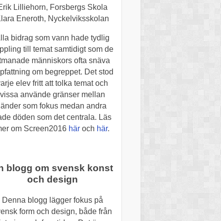
Erik Lilliehorn, Forsbergs Skola
lara Eneroth, Nyckelviksskolan
lla bidrag som vann hade tydlig
ppling till temat samtidigt som de
tmanade människors ofta snäva
pfattning om begreppet. Det stod
arje elev fritt att tolka temat och
vissa använde gränser mellan
länder som fokus medan andra
ade döden som det centrala. Läs
er om Screen2016
här
och
här
.
n blogg om svensk konst
och design
Denna blogg lägger fokus på
ensk form och design, både från