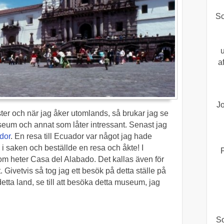
Sc
a
J
ter och när jag åker utomlands, så brukar jag se
museum och annat som låter intressant. Senast jag
dor
. En resa till Ecuador var något jag hade
 i saken och beställde en resa och åkte! I
m heter Casa del Alabado. Det kallas även för
 Givetvis så tog jag ett besök på detta ställe på
 detta land, se till att besöka detta museum, jag
So