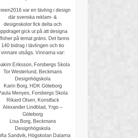
reen2016 var en tävling i design
där svenska reklam- &
designskolor fick delta och
uppdraget gick ut på att designa
ffisher på temat
gräns
. Det fanns
140 bidrag i tävlingen och tio
vinnare utsågs. Vinnarna var:
oakim Eriksson, Forsbergs Skola
Tor Westerlund, Beckmans
Designhögskola
Karin Borg, HDK Göteborg
Paula Menyes, Forsbergs Skola
Rikard Olsen, Konstfack
Alexander Lindblad, Yrgo –
Göteborg
Lisa Borg, Beckmans
Designhögskola
fia Sandvik, Högskolan Dalarna