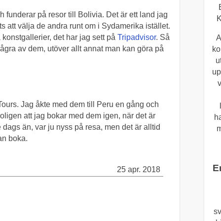
h funderar på resor till Bolivia. Det är ett land jag
K
ts att välja de andra runt om i Sydamerika istället.
a konstgallerier, det har jag sett på
Tripadvisor
. Så
A
ka några av dem, utöver allt annat man kan göra på
ko
u
up
v
a Tours. Jag åkte med dem till Peru en gång och
 troligen att jag bokar med dem igen, när det är
h
e dags än, var ju nyss på resa, men det är alltid
m
dan boka.
E
25 apr. 2018
sv